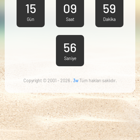
15
09
59
Gün
Saat
Dakika
55
Saniye
Copyright © 2001 -
2026
,
3w
Tüm hakları saklıdır.